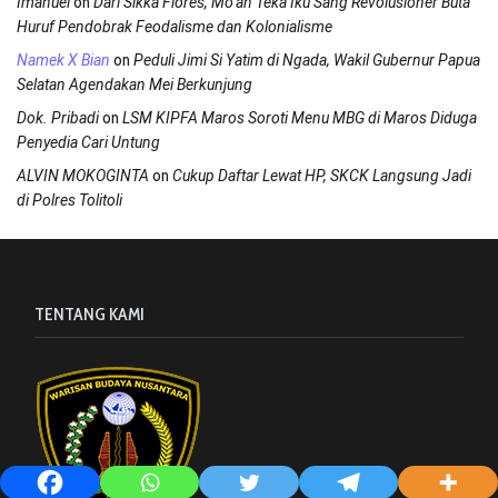
on
Imanuel
Dari Sikka Flores, Mo’an Teka Iku Sang Revolusioner Buta
Huruf Pendobrak Feodalisme dan Kolonialisme
on
Namek X Bian
Peduli Jimi Si Yatim di Ngada, Wakil Gubernur Papua
Selatan Agendakan Mei Berkunjung
on
Dok. Pribadi
LSM KIPFA Maros Soroti Menu MBG di Maros Diduga
Penyedia Cari Untung
on
ALVIN MOKOGINTA
Cukup Daftar Lewat HP, SKCK Langsung Jadi
di Polres Tolitoli
TENTANG KAMI