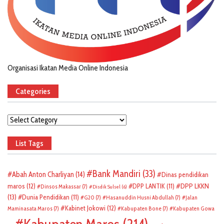
Organisasi Ikatan Media Online Indonesia
Categories
Categories
List Tags
Bank Mandiri
(33)
Abah Anton Charliyan
(14)
Dinas pendidikan
DPP LKKN
maros
(12)
DPP LANTIK
(11)
Dinsos Makassar
(7)
Disdik Sulsel
(6)
(13)
Dunia Pendidikan
(11)
G20
(7)
Hasanuddin Husni Abdullah
(7)
Jalan
Kabinet Jokowi
(12)
Maminasata Maros
(7)
Kabupaten Bone
(7)
Kabupaten Gowa