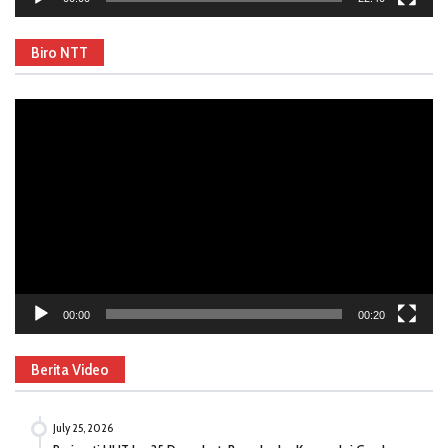
Biro NTT
Video
Player
00:00
00:20
Berita Video
July 25, 2026