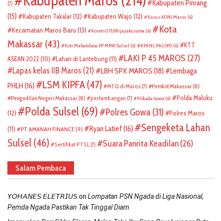
Kabupaten Maros
(214)
Kabupaten Pinrang
(7)
(15)
Kabupaten Takalar
(12)
Kabupaten Wajo
(12)
Kasus KONI Maros
(6)
Kota
Kecamatan Maros Baru
(13)
Korem 071/Wijayakusuma
(6)
Makassar
(43)
KTT
Koti Mahatidana PP MPW Sulsel
(6)
KPKNL PALOPO
(6)
LAKI P 45 MAROS
(27)
ASEAN 2022
(10)
Lahan di Lantebung
(11)
Lapas kelas IIB Maros
(21)
LBH SPK MAROS
(18)
Lembaga
LSM KIPFA
(47)
PHLH
(16)
Pemkot Makassar
(8)
MTQ di Maros
(7)
Polda Maluku
Pengadilan Negeri Makassar
(8)
pertambangan
(7)
Pilkada Gowa
(6)
Polda Sulsel
(69)
Polres Gowa
(31)
(12)
Polres Maros
Sengeketa Lahan
Ryan Latief
(16)
(11)
PT AMANAH FINANCE
(9)
Sulsel
(46)
Suara Panrita Keadilan
(26)
Sertifikat PTSL
(7)
Salam Pembaca
on
𝘠𝘖𝘏𝘈𝘕𝘌𝘚 𝘌𝘓𝘌𝘛𝘙𝘐𝘜𝘚
Lompatan PSN Ngada di Liga Nasional,
Pemda Ngada Pastikan Tak Tinggal Diam