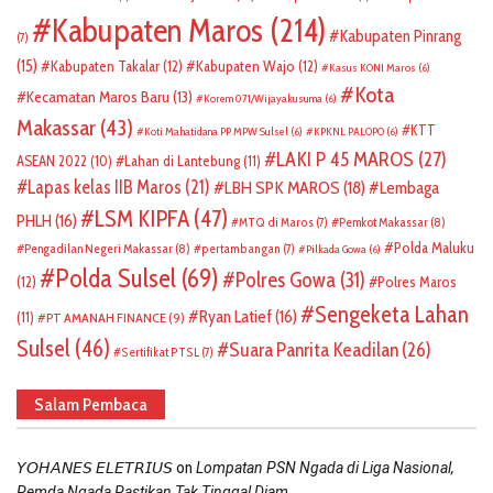
Kabupaten Maros
(214)
Kabupaten Pinrang
(7)
(15)
Kabupaten Takalar
(12)
Kabupaten Wajo
(12)
Kasus KONI Maros
(6)
Kota
Kecamatan Maros Baru
(13)
Korem 071/Wijayakusuma
(6)
Makassar
(43)
KTT
Koti Mahatidana PP MPW Sulsel
(6)
KPKNL PALOPO
(6)
LAKI P 45 MAROS
(27)
ASEAN 2022
(10)
Lahan di Lantebung
(11)
Lapas kelas IIB Maros
(21)
LBH SPK MAROS
(18)
Lembaga
LSM KIPFA
(47)
PHLH
(16)
Pemkot Makassar
(8)
MTQ di Maros
(7)
Polda Maluku
Pengadilan Negeri Makassar
(8)
pertambangan
(7)
Pilkada Gowa
(6)
Polda Sulsel
(69)
Polres Gowa
(31)
(12)
Polres Maros
Sengeketa Lahan
Ryan Latief
(16)
(11)
PT AMANAH FINANCE
(9)
Sulsel
(46)
Suara Panrita Keadilan
(26)
Sertifikat PTSL
(7)
Salam Pembaca
on
𝘠𝘖𝘏𝘈𝘕𝘌𝘚 𝘌𝘓𝘌𝘛𝘙𝘐𝘜𝘚
Lompatan PSN Ngada di Liga Nasional,
Pemda Ngada Pastikan Tak Tinggal Diam