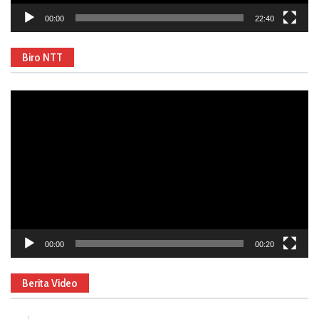
00:00
22:40
Biro NTT
Video
Player
00:00
00:20
Berita Video