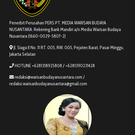
Penerbit Perusahan PERS PT. MEDIA WARISAN BUDAYA
NUSANTARA. Rekening Bank Mandiri a/n Media Warisan Budaya
Nusantara (1660-0029-5807-2)
Jl. Siaga II No. 11 RT. 005, RW. 005, Pejaten Barat, Pasar Minggu,
Jakarta Selatan
HOTLINE +6281318925808 / +6281390231428
redaksi@warisanbudayanusantara.com /
redaksi.warisanbudayanusantara@gmail.com