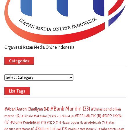
Organisasi Ikatan Media Online Indonesia
Categories
Categories
List Tags
Bank Mandiri
(33)
Abah Anton Charliyan
(14)
Dinas pendidikan
DPP LKKN
maros
(12)
DPP LANTIK
(11)
Dinsos Makassar
(7)
Disdik Sulsel
(6)
(13)
Dunia Pendidikan
(11)
G20
(7)
Hasanuddin Husni Abdullah
(7)
Jalan
Kabinet Jokowi
(12)
Maminasata Maros
(7)
Kabupaten Bone
(7)
Kabupaten Gowa