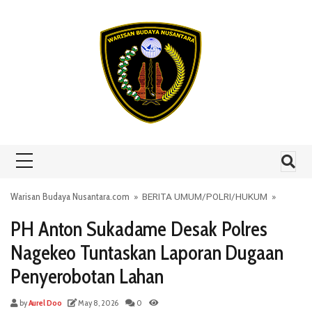
Skip to content
Warisan Budaya Nusantara.com
»
BERITA UMUM
/
POLRI
/
HUKUM
»
PH Anton Sukadame Desak Polres
Nagekeo Tuntaskan Laporan Dugaan
Penyerobotan Lahan
by
Aurel Doo
May 8, 2026
0