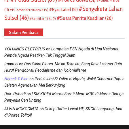
(12)
Polres Maros
Sengeketa Lahan
Ryan Latief
(16)
(11)
PT AMANAH FINANCE
(9)
Sulsel
(46)
Suara Panrita Keadilan
(26)
Sertifikat PTSL
(7)
Salam Pembaca
on
𝘠𝘖𝘏𝘈𝘕𝘌𝘚 𝘌𝘓𝘌𝘛𝘙𝘐𝘜𝘚
Lompatan PSN Ngada di Liga Nasional,
Pemda Ngada Pastikan Tak Tinggal Diam
on
Imanuel
Dari Sikka Flores, Mo’an Teka Iku Sang Revolusioner Buta
Huruf Pendobrak Feodalisme dan Kolonialisme
on
Namek X Bian
Peduli Jimi Si Yatim di Ngada, Wakil Gubernur Papua
Selatan Agendakan Mei Berkunjung
on
Dok. Pribadi
LSM KIPFA Maros Soroti Menu MBG di Maros Diduga
Penyedia Cari Untung
on
ALVIN MOKOGINTA
Cukup Daftar Lewat HP, SKCK Langsung Jadi
di Polres Tolitoli