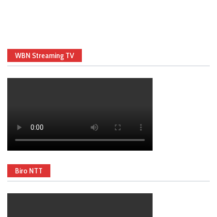
WBN Streaming TV
Biro NTT