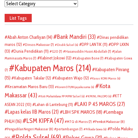
Categories
List Tags
Bank Mandiri
(33)
Abah Anton Charliyan
(14)
Dinas pendidikan
DPP LKKN
maros
(12)
DPP LANTIK
(11)
Dinsos Makassar
(7)
Disdik Sulsel
(6)
(13)
Dunia Pendidikan
(11)
G20
(7)
Hasanuddin Husni Abdullah
(7)
Jalan
Kabinet Jokowi
(12)
Maminasata Maros
(7)
Kabupaten Bone
(7)
Kabupaten Gowa
Kabupaten Maros
(214)
Kabupaten Pinrang
(7)
(15)
Kabupaten Takalar
(12)
Kabupaten Wajo
(12)
Kasus KONI Maros
(6)
Kota
Kecamatan Maros Baru
(13)
Korem 071/Wijayakusuma
(6)
Makassar
(43)
KTT
Koti Mahatidana PP MPW Sulsel
(6)
KPKNL PALOPO
(6)
LAKI P 45 MAROS
(27)
ASEAN 2022
(10)
Lahan di Lantebung
(11)
Lapas kelas IIB Maros
(21)
LBH SPK MAROS
(18)
Lembaga
LSM KIPFA
(47)
PHLH
(16)
Pemkot Makassar
(8)
MTQ di Maros
(7)
Polda Maluku
Pengadilan Negeri Makassar
(8)
pertambangan
(7)
Pilkada Gowa
(6)
Polda Sulsel
(69)
Polres Gowa
(31)