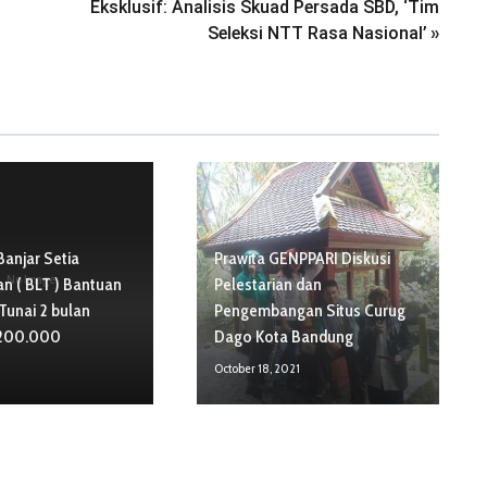
Eksklusif: Analisis Skuad Persada SBD, ‘Tim
Seleksi NTT Rasa Nasional’
»
anjar Setia
Prawita GENPPARI Diskusi
No Image
an ( BLT ) Bantuan
Pelestarian dan
Tunai 2 bulan
Pengembangan Situs Curug
.200.000
Dago Kota Bandung
October 18, 2021