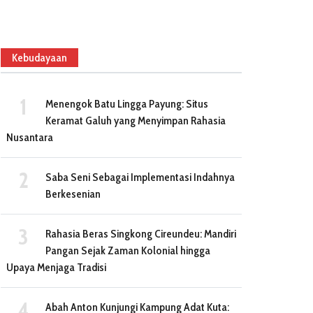
Kebudayaan
Menengok Batu Lingga Payung: Situs
Keramat Galuh yang Menyimpan Rahasia
Nusantara
Saba Seni Sebagai Implementasi Indahnya
HUT GRIB Ke -10, Hercules
SBD Raih WTP, Langkah Aw
Berkesenian
Ajak Anggotanya Menjadi
Menuju Tata Kelola Keuan
Penyambung Lidah Rakyat
yang Transparan
Rahasia Beras Singkong Cireundeu: Mandiri
April 2, 2021
May 26, 2026
Pangan Sejak Zaman Kolonial hingga
Upaya Menjaga Tradisi
Abah Anton Kunjungi Kampung Adat Kuta: