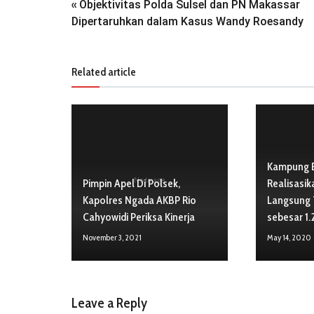
Objektivitas Polda Sulsel dan PN Makassar
«
Dipertaruhkan dalam Kasus Wandy Roesandy
Related article
Kampung B
No Image
Pimpin Apel Di Polsek,
Realisasik
Kapolres Ngada AKBP Rio
Langsung 
Cahyowidi Periksa Kinerja
sebesar 1
November 3, 2021
May 14, 2020
Leave a Reply