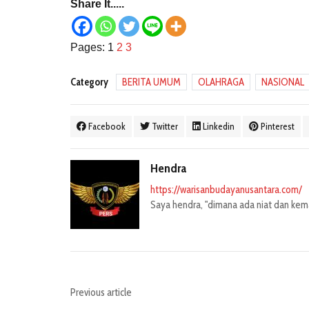
Share It.....
Pages:
1
2
3
Category
BERITA UMUM
OLAHRAGA
NASIONAL
Facebook
Twitter
Linkedin
Pinterest
Hendra
https://warisanbudayanusantara.com/
Saya hendra, "dimana ada niat dan kemau
Previous article