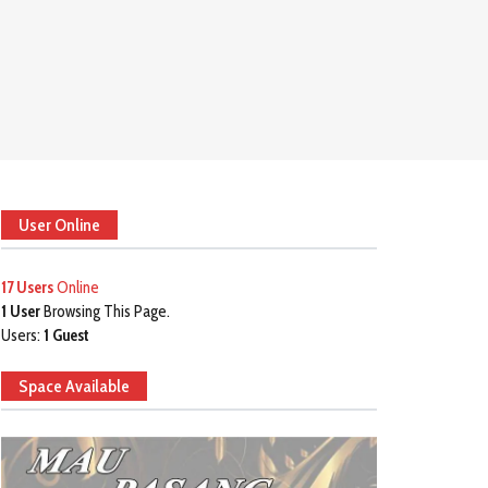
User Online
17 Users
Online
1 User
Browsing This Page.
Users:
1 Guest
Space Available