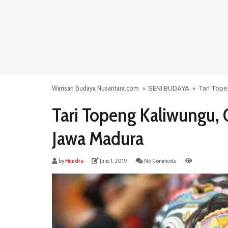
Warisan Budaya Nusantara.com
»
SENI BUDAYA
»
Tari Top
Tari Topeng Kaliwungu
Jawa Madura
by
Hendra
June 1, 2019
No Comments