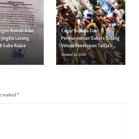
angun Rumah Adat,
Cagar Budaya Dan
 Jingitiu Larang
Permuseuman Sukses Sidang
di Sabu Raijua
Virtual Penetapan Tari Ja’i
October 26, 2021
re marked
*