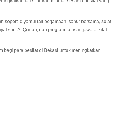
eningkatkan tali silaturahmi antar sesama pesilat yang
n seperti qiyamul lail berjamaah, sahur bersama, solat
at suci Al Qur’an, dan program ratusan jawara Silat
bagi para pesilat di Bekasi untuk meningkatkan