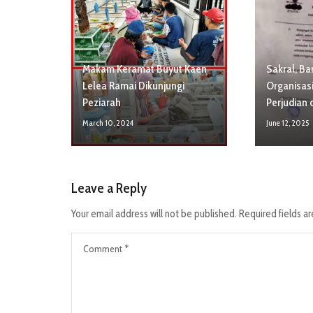
Makam Keramat Buyut Kaen
Sakral, B
Lelea Ramai Dikunjungi
Organisasi
Peziarah
Perjudian 
March 10, 2024
June 12, 2025
Leave a Reply
Your email address will not be published.
Required fields a