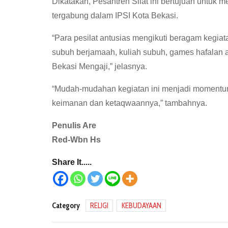
Dikatakan, Pesantren Silat ini bertujuan untuk m
tergabung dalam IPSI Kota Bekasi.
“Para pesilat antusias mengikuti beragam kegiata
subuh berjamaah, kuliah subuh, games hafalan ay
Bekasi Mengaji,” jelasnya.
“Mudah-mudahan kegiatan ini menjadi momentum 
keimanan dan ketaqwaannya,” tambahnya.
Penulis Are
Red-Wbn Hs
Share It.....
Category
RELIGI
KEBUDAYAAN