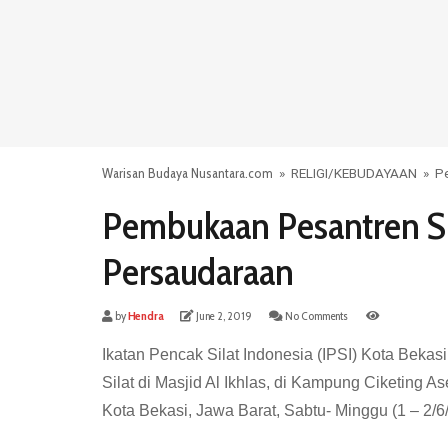
Warisan Budaya Nusantara.com
»
RELIGI
/
KEBUDAYAAN
»
P
Pembukaan Pesantren S
Persaudaraan
by
Hendra
June 2, 2019
No Comments
Ikatan Pencak Silat Indonesia (IPSI) Kota Beka
Silat di Masjid Al Ikhlas, di Kampung Ciketing 
Kota Bekasi, Jawa Barat, Sabtu- Minggu (1 – 2/6/