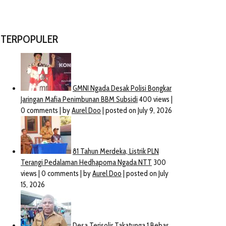
TERPOPULER
No Image
1221 Takjil Bukti Toleransi
FSSN, Melakukan The
Antar Umat Beragama
Founding Father
May 9, 2021
June 1, 2020