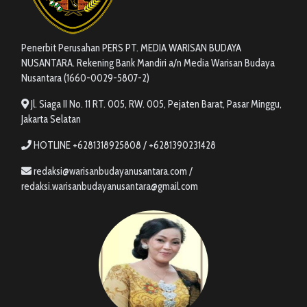
Penerbit Perusahan PERS PT. MEDIA WARISAN BUDAYA
NUSANTARA. Rekening Bank Mandiri a/n Media Warisan Budaya
Nusantara (1660-0029-5807-2)
Jl. Siaga II No. 11 RT. 005, RW. 005, Pejaten Barat, Pasar Minggu,
Jakarta Selatan
HOTLINE +6281318925808 / +6281390231428
redaksi@warisanbudayanusantara.com /
redaksi.warisanbudayanusantara@gmail.com