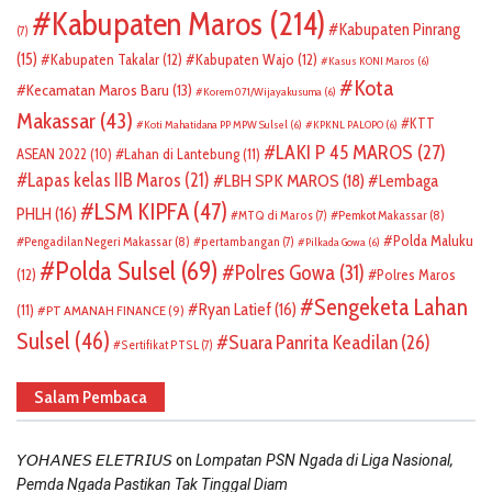
Kabupaten Maros
(214)
Kabupaten Pinrang
(7)
(15)
Kabupaten Takalar
(12)
Kabupaten Wajo
(12)
Kasus KONI Maros
(6)
Kota
Kecamatan Maros Baru
(13)
Korem 071/Wijayakusuma
(6)
Makassar
(43)
KTT
Koti Mahatidana PP MPW Sulsel
(6)
KPKNL PALOPO
(6)
LAKI P 45 MAROS
(27)
ASEAN 2022
(10)
Lahan di Lantebung
(11)
Lapas kelas IIB Maros
(21)
LBH SPK MAROS
(18)
Lembaga
LSM KIPFA
(47)
PHLH
(16)
Pemkot Makassar
(8)
MTQ di Maros
(7)
Polda Maluku
Pengadilan Negeri Makassar
(8)
pertambangan
(7)
Pilkada Gowa
(6)
Polda Sulsel
(69)
Polres Gowa
(31)
(12)
Polres Maros
Sengeketa Lahan
Ryan Latief
(16)
(11)
PT AMANAH FINANCE
(9)
Sulsel
(46)
Suara Panrita Keadilan
(26)
Sertifikat PTSL
(7)
Salam Pembaca
on
𝘠𝘖𝘏𝘈𝘕𝘌𝘚 𝘌𝘓𝘌𝘛𝘙𝘐𝘜𝘚
Lompatan PSN Ngada di Liga Nasional,
Pemda Ngada Pastikan Tak Tinggal Diam