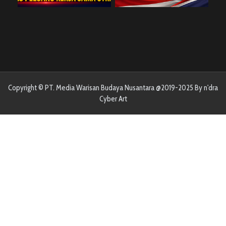
Copyright © PT. Media Warisan Budaya Nusantara @2019-2025 By n'dra
Cyber Art