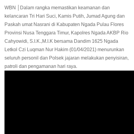
WBN │Dalam rangka memastikan keamanan dan
kelancaran Tri Hari Suci, Kamis Putih, Jumad Agung dan
Paskah umat Nasrani di Kabupaten Ngada Pulau Flores
Provinsi Nusa Tenggara Timur, Kapolres Ngada AKBP Rio
Cahyowidi, S.I.K.,M.I.K bersama Dandim 1625 Ngada
Letkol Czi Luqman Nur Hakim (01/04/2021) menurunkan
seluruh personil dan Polsek jajaran melakukan penyisiran,
patroli dan pengamanan hari raya.