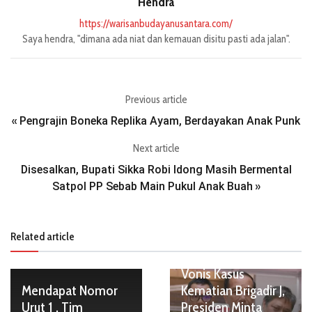
Hendra
https://warisanbudayanusantara.com/
Saya hendra, "dimana ada niat dan kemauan disitu pasti ada jalan".
Previous article
Pengrajin Boneka Replika Ayam, Berdayakan Anak Punk
«
Next article
Disesalkan, Bupati Sikka Robi Idong Masih Bermental
Satpol PP Sebab Main Pukul Anak Buah
»
Related article
Vonis Kasus
Mendapat Nomor
Kematian Brigadir J,
Urut 1 , Tim
Presiden Minta