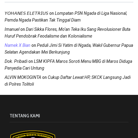
on
𝘠𝘖𝘏𝘈𝘕𝘌𝘚 𝘌𝘓𝘌𝘛𝘙𝘐𝘜𝘚
Lompatan PSN Ngada di Liga Nasional,
Pemda Ngada Pastikan Tak Tinggal Diam
on
Imanuel
Dari Sikka Flores, Mo’an Teka Iku Sang Revolusioner Buta
Huruf Pendobrak Feodalisme dan Kolonialisme
on
Namek X Bian
Peduli Jimi Si Yatim di Ngada, Wakil Gubernur Papua
Selatan Agendakan Mei Berkunjung
on
Dok. Pribadi
LSM KIPFA Maros Soroti Menu MBG di Maros Diduga
Penyedia Cari Untung
on
ALVIN MOKOGINTA
Cukup Daftar Lewat HP, SKCK Langsung Jadi
di Polres Tolitoli
TENTANG KAMI