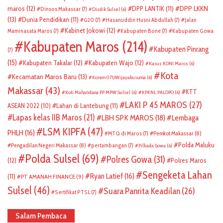
DPP LKKN
maros
(12)
DPP LANTIK
(11)
Dinsos Makassar
(7)
Disdik Sulsel
(6)
(13)
Dunia Pendidikan
(11)
G20
(7)
Hasanuddin Husni Abdullah
(7)
Jalan
Kabinet Jokowi
(12)
Maminasata Maros
(7)
Kabupaten Bone
(7)
Kabupaten Gowa
Kabupaten Maros
(214)
Kabupaten Pinrang
(7)
(15)
Kabupaten Takalar
(12)
Kabupaten Wajo
(12)
Kasus KONI Maros
(6)
Kota
Kecamatan Maros Baru
(13)
Korem 071/Wijayakusuma
(6)
Makassar
(43)
KTT
Koti Mahatidana PP MPW Sulsel
(6)
KPKNL PALOPO
(6)
LAKI P 45 MAROS
(27)
ASEAN 2022
(10)
Lahan di Lantebung
(11)
Lapas kelas IIB Maros
(21)
LBH SPK MAROS
(18)
Lembaga
LSM KIPFA
(47)
PHLH
(16)
Pemkot Makassar
(8)
MTQ di Maros
(7)
Polda Maluku
Pengadilan Negeri Makassar
(8)
pertambangan
(7)
Pilkada Gowa
(6)
Polda Sulsel
(69)
Polres Gowa
(31)
(12)
Polres Maros
Sengeketa Lahan
Ryan Latief
(16)
(11)
PT AMANAH FINANCE
(9)
Sulsel
(46)
Suara Panrita Keadilan
(26)
Sertifikat PTSL
(7)
Salam Pembaca