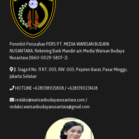
Penerbit Perusahan PERS PT. MEDIA WARISAN BUDAYA
NUSANTARA. Rekening Bank Mandiri a/n Media Warisan Budaya
Nusantara (1660-0029-5807-2)
Jl. Siaga II No. 11 RT. 005, RW. 005, Pejaten Barat, Pasar Minggu,
Jakarta Selatan
HOTLINE +6281318925808 / +6281390231428
redaksi@warisanbudayanusantara.com /
redaksi.warisanbudayanusantara@gmail.com