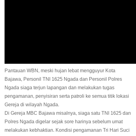
Pantauan WBN, meski hujan lebat mengguyur Kota
Bajawa, Personil TNI 1625 Ngada dan Personil Polres
Ngada siaga terjun lapangan dan melakukan tugas
pengamanan, penyisiran serta patroli ke semua titik lokasi
Gereja di wilayah Ngada.
Di Gereja MBC Bajawa misalnya, siaga satu TNI 1625 dan
Polres Ngada digelar sejak sore harinya sebelum umat
melakukan kebhaktian. Kondisi pengamanan Tri Hari Suci