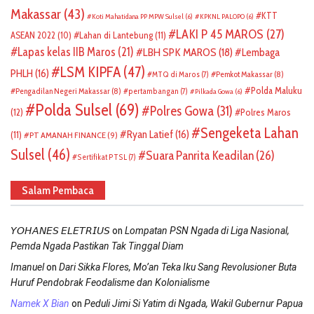
Makassar
(43)
KTT
Koti Mahatidana PP MPW Sulsel
(6)
KPKNL PALOPO
(6)
LAKI P 45 MAROS
(27)
ASEAN 2022
(10)
Lahan di Lantebung
(11)
Lapas kelas IIB Maros
(21)
LBH SPK MAROS
(18)
Lembaga
LSM KIPFA
(47)
PHLH
(16)
Pemkot Makassar
(8)
MTQ di Maros
(7)
Polda Maluku
Pengadilan Negeri Makassar
(8)
pertambangan
(7)
Pilkada Gowa
(6)
Polda Sulsel
(69)
Polres Gowa
(31)
(12)
Polres Maros
Sengeketa Lahan
Ryan Latief
(16)
(11)
PT AMANAH FINANCE
(9)
Sulsel
(46)
Suara Panrita Keadilan
(26)
Sertifikat PTSL
(7)
Salam Pembaca
on
𝘠𝘖𝘏𝘈𝘕𝘌𝘚 𝘌𝘓𝘌𝘛𝘙𝘐𝘜𝘚
Lompatan PSN Ngada di Liga Nasional,
Pemda Ngada Pastikan Tak Tinggal Diam
on
Imanuel
Dari Sikka Flores, Mo’an Teka Iku Sang Revolusioner Buta
Huruf Pendobrak Feodalisme dan Kolonialisme
on
Namek X Bian
Peduli Jimi Si Yatim di Ngada, Wakil Gubernur Papua