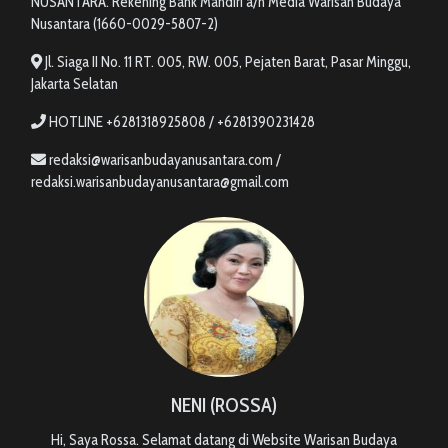
NUSANTARA. Rekening Bank Mandiri a/n Media Warisan Budaya
Nusantara (1660-0029-5807-2)
Jl. Siaga II No. 11 RT. 005, RW. 005, Pejaten Barat, Pasar Minggu,
Jakarta Selatan
HOTLINE +6281318925808 / +6281390231428
redaksi@warisanbudayanusantara.com /
redaksi.warisanbudayanusantara@gmail.com
NENI (ROSSA)
Hi, Saya Rossa. Selamat datang di Website Warisan Budaya