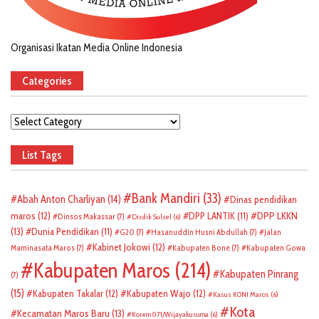
Organisasi Ikatan Media Online Indonesia
Categories
Categories
List Tags
Bank Mandiri
(33)
Abah Anton Charliyan
(14)
Dinas pendidikan
DPP LKKN
maros
(12)
DPP LANTIK
(11)
Dinsos Makassar
(7)
Disdik Sulsel
(6)
(13)
Dunia Pendidikan
(11)
G20
(7)
Hasanuddin Husni Abdullah
(7)
Jalan
Kabinet Jokowi
(12)
Maminasata Maros
(7)
Kabupaten Bone
(7)
Kabupaten Gowa
Kabupaten Maros
(214)
Kabupaten Pinrang
(7)
(15)
Kabupaten Takalar
(12)
Kabupaten Wajo
(12)
Kasus KONI Maros
(6)
Kota
Kecamatan Maros Baru
(13)
Korem 071/Wijayakusuma
(6)