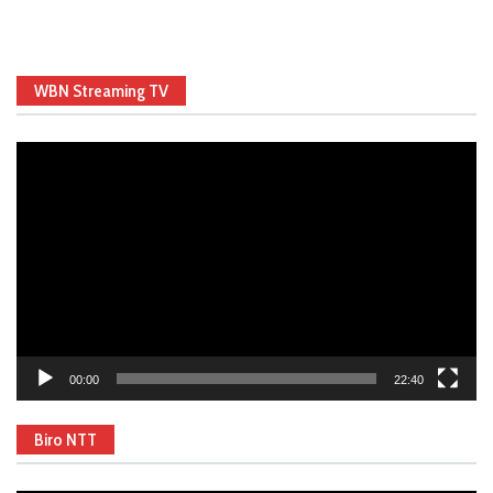
WBN Streaming TV
Video
Player
00:00
22:40
Biro NTT