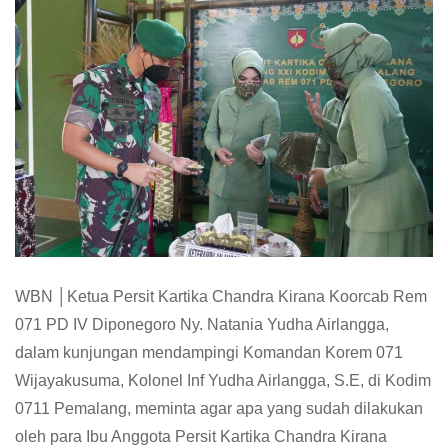
WBN │Ketua Persit Kartika Chandra Kirana Koorcab Rem
071 PD IV Diponegoro Ny. Natania Yudha Airlangga,
dalam kunjungan mendampingi Komandan Korem 071
Wijayakusuma, Kolonel Inf Yudha Airlangga, S.E, di Kodim
0711 Pemalang, meminta agar apa yang sudah dilakukan
oleh para Ibu Anggota Persit Kartika Chandra Kirana