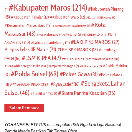
Kabupaten Maros
(214)
Kabupaten Pinrang
(7)
(15)
Kabupaten Takalar
(12)
Kabupaten Wajo
(12)
Kasus KONI Maros
(6)
Kota
Kecamatan Maros Baru
(13)
Korem 071/Wijayakusuma
(6)
Makassar
(43)
KTT
Koti Mahatidana PP MPW Sulsel
(6)
KPKNL PALOPO
(6)
LAKI P 45 MAROS
(27)
ASEAN 2022
(10)
Lahan di Lantebung
(11)
Lapas kelas IIB Maros
(21)
LBH SPK MAROS
(18)
Lembaga
LSM KIPFA
(47)
PHLH
(16)
Pemkot Makassar
(8)
MTQ di Maros
(7)
Polda Maluku
Pengadilan Negeri Makassar
(8)
pertambangan
(7)
Pilkada Gowa
(6)
Polda Sulsel
(69)
Polres Gowa
(31)
(12)
Polres Maros
Sengeketa Lahan
Ryan Latief
(16)
(11)
PT AMANAH FINANCE
(9)
Sulsel
(46)
Suara Panrita Keadilan
(26)
Sertifikat PTSL
(7)
Salam Pembaca
on
𝘠𝘖𝘏𝘈𝘕𝘌𝘚 𝘌𝘓𝘌𝘛𝘙𝘐𝘜𝘚
Lompatan PSN Ngada di Liga Nasional,
Pemda Ngada Pastikan Tak Tinggal Diam