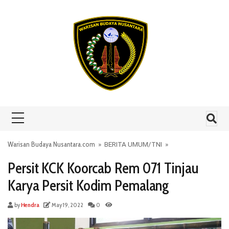
Skip to content
Warisan Budaya Nusantara.com
»
BERITA UMUM
/
TNI
»
Persit KCK Koorcab Rem 071 Tinjau
Karya Persit Kodim Pemalang
by
Hendra
May 19, 2022
0