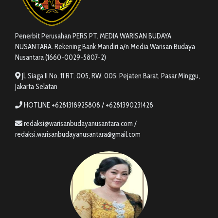
Penerbit Perusahan PERS PT. MEDIA WARISAN BUDAYA
NUSANTARA. Rekening Bank Mandiri a/n Media Warisan Budaya
Nusantara (1660-0029-5807-2)
Jl. Siaga II No. 11 RT. 005, RW. 005, Pejaten Barat, Pasar Minggu,
Jakarta Selatan
HOTLINE +6281318925808 / +6281390231428
redaksi@warisanbudayanusantara.com /
redaksi.warisanbudayanusantara@gmail.com