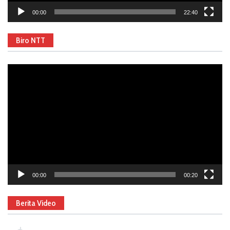
00:00
22:40
Biro NTT
Video
Player
00:00
00:20
Berita Video