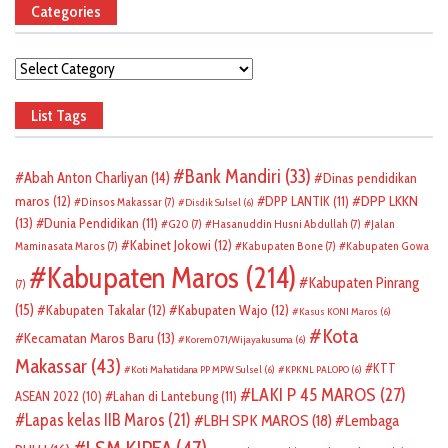
Categories
Categories
List Tags
Bank Mandiri
(33)
Abah Anton Charliyan
(14)
Dinas pendidikan
DPP LKKN
maros
(12)
DPP LANTIK
(11)
Dinsos Makassar
(7)
Disdik Sulsel
(6)
(13)
Dunia Pendidikan
(11)
G20
(7)
Hasanuddin Husni Abdullah
(7)
Jalan
Kabinet Jokowi
(12)
Maminasata Maros
(7)
Kabupaten Bone
(7)
Kabupaten Gowa
Kabupaten Maros
(214)
Kabupaten Pinrang
(7)
(15)
Kabupaten Takalar
(12)
Kabupaten Wajo
(12)
Kasus KONI Maros
(6)
Kota
Kecamatan Maros Baru
(13)
Korem 071/Wijayakusuma
(6)
Makassar
(43)
KTT
Koti Mahatidana PP MPW Sulsel
(6)
KPKNL PALOPO
(6)
LAKI P 45 MAROS
(27)
ASEAN 2022
(10)
Lahan di Lantebung
(11)
Lapas kelas IIB Maros
(21)
LBH SPK MAROS
(18)
Lembaga