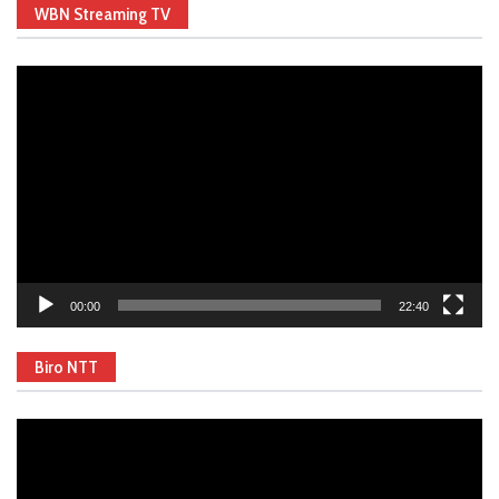
WBN Streaming TV
Video
Player
00:00
22:40
Biro NTT
Video
Player