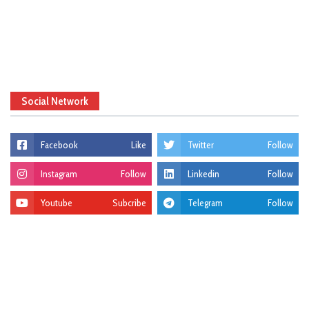
Social Network
Facebook
Like
Twitter
Follow
Instagram
Follow
Linkedin
Follow
Youtube
Subcribe
Telegram
Follow