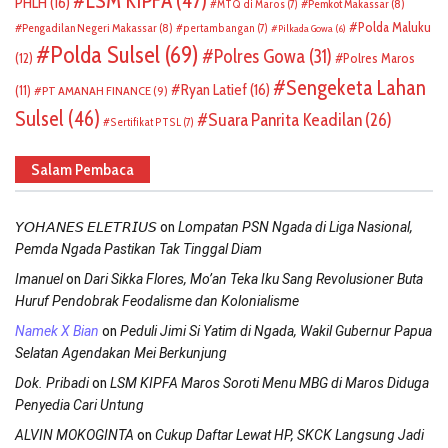
LSM KIPFA
(47)
PHLH
(16)
Pemkot Makassar
(8)
MTQ di Maros
(7)
Polda Maluku
Pengadilan Negeri Makassar
(8)
pertambangan
(7)
Pilkada Gowa
(6)
Polda Sulsel
(69)
Polres Gowa
(31)
(12)
Polres Maros
Sengeketa Lahan
Ryan Latief
(16)
(11)
PT AMANAH FINANCE
(9)
Sulsel
(46)
Suara Panrita Keadilan
(26)
Sertifikat PTSL
(7)
Salam Pembaca
on
𝘠𝘖𝘏𝘈𝘕𝘌𝘚 𝘌𝘓𝘌𝘛𝘙𝘐𝘜𝘚
Lompatan PSN Ngada di Liga Nasional,
Pemda Ngada Pastikan Tak Tinggal Diam
on
Imanuel
Dari Sikka Flores, Mo’an Teka Iku Sang Revolusioner Buta
Huruf Pendobrak Feodalisme dan Kolonialisme
on
Namek X Bian
Peduli Jimi Si Yatim di Ngada, Wakil Gubernur Papua
Selatan Agendakan Mei Berkunjung
on
Dok. Pribadi
LSM KIPFA Maros Soroti Menu MBG di Maros Diduga
Penyedia Cari Untung
on
ALVIN MOKOGINTA
Cukup Daftar Lewat HP, SKCK Langsung Jadi