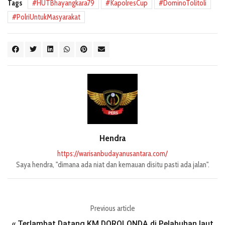
Tags
HUTBhayangkara79
KapolresCup
DominoTolitoli
PolriUntukMasyarakat
Hendra
https://warisanbudayanusantara.com/
Saya hendra, "dimana ada niat dan kemauan disitu pasti ada jalan".
Previous article
Terlambat Datang KM.DOROLONDA di Pelabuhan laut
«