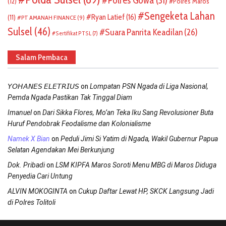
Polres Gowa
(31)
(12)
Polres Maros
Sengeketa Lahan
Ryan Latief
(16)
(11)
PT AMANAH FINANCE
(9)
Sulsel
(46)
Suara Panrita Keadilan
(26)
Sertifikat PTSL
(7)
Salam Pembaca
on
𝘠𝘖𝘏𝘈𝘕𝘌𝘚 𝘌𝘓𝘌𝘛𝘙𝘐𝘜𝘚
Lompatan PSN Ngada di Liga Nasional,
Pemda Ngada Pastikan Tak Tinggal Diam
on
Imanuel
Dari Sikka Flores, Mo’an Teka Iku Sang Revolusioner Buta
Huruf Pendobrak Feodalisme dan Kolonialisme
on
Namek X Bian
Peduli Jimi Si Yatim di Ngada, Wakil Gubernur Papua
Selatan Agendakan Mei Berkunjung
on
Dok. Pribadi
LSM KIPFA Maros Soroti Menu MBG di Maros Diduga
Penyedia Cari Untung
on
ALVIN MOKOGINTA
Cukup Daftar Lewat HP, SKCK Langsung Jadi
di Polres Tolitoli