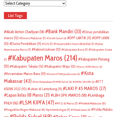
Categories
List Tags
Bank Mandiri
(33)
Abah Anton Charliyan
(14)
Dinas pendidikan
DPP LKKN
maros
(12)
DPP LANTIK
(11)
Dinsos Makassar
(7)
Disdik Sulsel
(6)
(13)
Dunia Pendidikan
(11)
G20
(7)
Hasanuddin Husni Abdullah
(7)
Jalan
Kabinet Jokowi
(12)
Maminasata Maros
(7)
Kabupaten Bone
(7)
Kabupaten Gowa
Kabupaten Maros
(214)
Kabupaten Pinrang
(7)
(15)
Kabupaten Takalar
(12)
Kabupaten Wajo
(12)
Kasus KONI Maros
(6)
Kota
Kecamatan Maros Baru
(13)
Korem 071/Wijayakusuma
(6)
Makassar
(43)
KTT
Koti Mahatidana PP MPW Sulsel
(6)
KPKNL PALOPO
(6)
LAKI P 45 MAROS
(27)
ASEAN 2022
(10)
Lahan di Lantebung
(11)
Lapas kelas IIB Maros
(21)
LBH SPK MAROS
(18)
Lembaga
LSM KIPFA
(47)
PHLH
(16)
Pemkot Makassar
(8)
MTQ di Maros
(7)
Polda Maluku
Pengadilan Negeri Makassar
(8)
pertambangan
(7)
Pilkada Gowa
(6)
Polda Sulsel
(69)