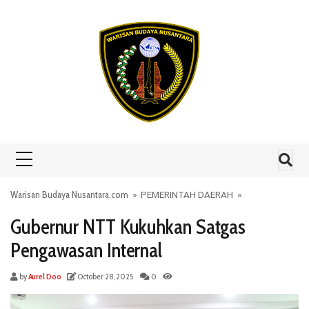
Skip to content
Warisan Budaya Nusantara.com
»
PEMERINTAH DAERAH
»
Gubernur NTT Kukuhkan Satgas
Pengawasan Internal
by
Aurel Doo
October 28, 2025
0