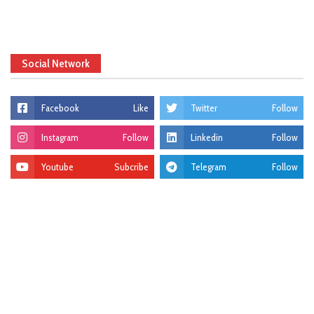
Social Network
Facebook
Like
Twitter
Follow
Instagram
Follow
Linkedin
Follow
Youtube
Subcribe
Telegram
Follow