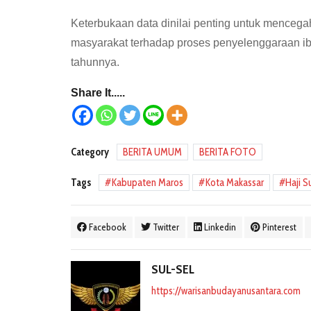
Keterbukaan data dinilai penting untuk mence
masyarakat terhadap proses penyelenggaraan ib
tahunnya.
Share It.....
Category
BERITA UMUM
BERITA FOTO
Tags
Kabupaten Maros
Kota Makassar
Haji S
Facebook
Twitter
Linkedin
Pinterest
SUL-SEL
https://warisanbudayanusantara.com