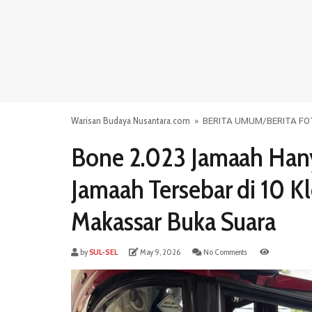
Warisan Budaya Nusantara.com
»
BERITA UMUM
/
BERITA F
Bone 2.023 Jamaah Hany
Jamaah Tersebar di 10 K
Makassar Buka Suara
by
SUL-SEL
May 9, 2026
No Comments