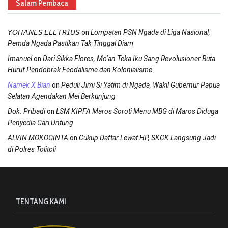
Salam Pembaca
on
𝘠𝘖𝘏𝘈𝘕𝘌𝘚 𝘌𝘓𝘌𝘛𝘙𝘐𝘜𝘚
Lompatan PSN Ngada di Liga Nasional,
Pemda Ngada Pastikan Tak Tinggal Diam
on
Imanuel
Dari Sikka Flores, Mo’an Teka Iku Sang Revolusioner Buta
Huruf Pendobrak Feodalisme dan Kolonialisme
on
Namek X Bian
Peduli Jimi Si Yatim di Ngada, Wakil Gubernur Papua
Selatan Agendakan Mei Berkunjung
on
Dok. Pribadi
LSM KIPFA Maros Soroti Menu MBG di Maros Diduga
Penyedia Cari Untung
on
ALVIN MOKOGINTA
Cukup Daftar Lewat HP, SKCK Langsung Jadi
di Polres Tolitoli
TENTANG KAMI