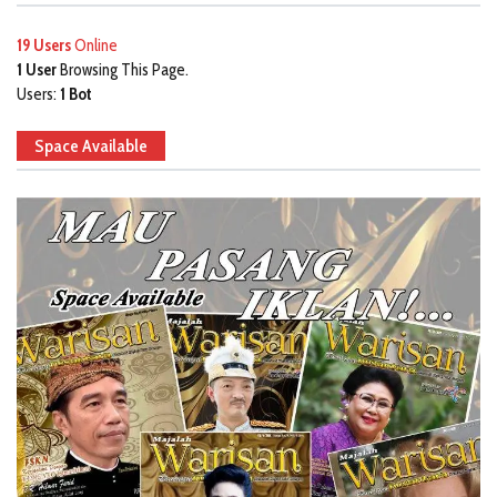
19 Users
Online
1 User
Browsing This Page.
Users:
1 Bot
Space Available