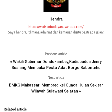
Hendra
https://warisanbudayanusantara.com/
Saya hendra, "dimana ada niat dan kemauan disitu pasti ada jalan".
Previous article
Wakili Gubernur Dondokambey,Kadisbudda Jenry
«
Gamelan
Sualang Membuka Pesta Adat Borgo Babontehu
di
Indra
Pendopo
Next article
Priawan
Indramay
BMKG Makassar: Memprediksi Cuaca Hujan Sekitar
dan Nikita
u Dari
Budaya
Wilayah Sulawasi Selatan
»
Willy,
Selendo
Nyorog
Melangsu
Hingga
Tradisi
ngkan
Pelog Jadi
Betawi
Related article
Upacara
Saksi