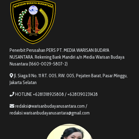
Penerbit Perusahan PERS PT. MEDIA WARISAN BUDAYA
NUSANTARA. Rekening Bank Mandiri a/n Media Warisan Budaya
Nusantara (1660-0029-5807-2)
Jl. Siaga II No. 11 RT. 005, RW. 005, Pejaten Barat, Pasar Minggu,
Jakarta Selatan
HOTLINE +6281318925808 / +6281390231428
redaksi@warisanbudayanusantara.com /
redaksi.warisanbudayanusantara@gmail.com