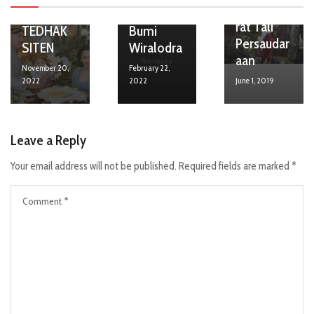
Mempere
Adat
Sejarah
rat Tali
TEDHAK
Bumi
Persaudar
SITEN
Wiralodra
aan
No Image
November 20,
February 22,
2022
2022
June 1, 2019
Leave a Reply
Your email address will not be published.
Required fields are marked
*