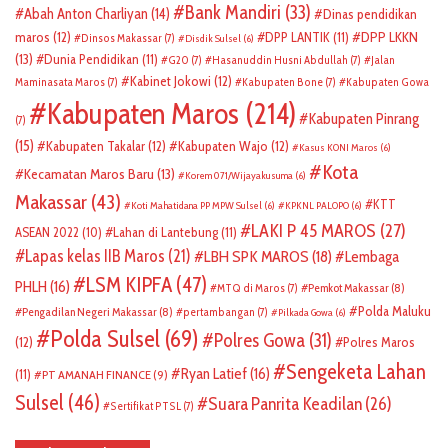
Bank Mandiri
(33)
Abah Anton Charliyan
(14)
Dinas pendidikan
DPP LKKN
maros
(12)
DPP LANTIK
(11)
Dinsos Makassar
(7)
Disdik Sulsel
(6)
(13)
Dunia Pendidikan
(11)
G20
(7)
Hasanuddin Husni Abdullah
(7)
Jalan
Kabinet Jokowi
(12)
Maminasata Maros
(7)
Kabupaten Bone
(7)
Kabupaten Gowa
Kabupaten Maros
(214)
Kabupaten Pinrang
(7)
(15)
Kabupaten Takalar
(12)
Kabupaten Wajo
(12)
Kasus KONI Maros
(6)
Kota
Kecamatan Maros Baru
(13)
Korem 071/Wijayakusuma
(6)
Makassar
(43)
KTT
Koti Mahatidana PP MPW Sulsel
(6)
KPKNL PALOPO
(6)
LAKI P 45 MAROS
(27)
ASEAN 2022
(10)
Lahan di Lantebung
(11)
Lapas kelas IIB Maros
(21)
LBH SPK MAROS
(18)
Lembaga
LSM KIPFA
(47)
PHLH
(16)
Pemkot Makassar
(8)
MTQ di Maros
(7)
Polda Maluku
Pengadilan Negeri Makassar
(8)
pertambangan
(7)
Pilkada Gowa
(6)
Polda Sulsel
(69)
Polres Gowa
(31)
(12)
Polres Maros
Sengeketa Lahan
Ryan Latief
(16)
(11)
PT AMANAH FINANCE
(9)
Sulsel
(46)
Suara Panrita Keadilan
(26)
Sertifikat PTSL
(7)