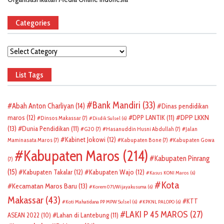
Categories
Categories
List Tags
Bank Mandiri
(33)
Abah Anton Charliyan
(14)
Dinas pendidikan
DPP LKKN
maros
(12)
DPP LANTIK
(11)
Dinsos Makassar
(7)
Disdik Sulsel
(6)
(13)
Dunia Pendidikan
(11)
G20
(7)
Hasanuddin Husni Abdullah
(7)
Jalan
Kabinet Jokowi
(12)
Maminasata Maros
(7)
Kabupaten Bone
(7)
Kabupaten Gowa
Kabupaten Maros
(214)
Kabupaten Pinrang
(7)
(15)
Kabupaten Takalar
(12)
Kabupaten Wajo
(12)
Kasus KONI Maros
(6)
Kota
Kecamatan Maros Baru
(13)
Korem 071/Wijayakusuma
(6)
Makassar
(43)
KTT
Koti Mahatidana PP MPW Sulsel
(6)
KPKNL PALOPO
(6)
LAKI P 45 MAROS
(27)
ASEAN 2022
(10)
Lahan di Lantebung
(11)