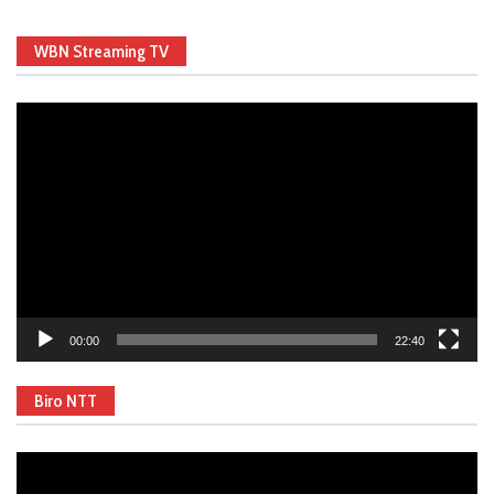
WBN Streaming TV
Video
Player
00:00
22:40
Biro NTT
Video
Player