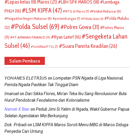
Lapas kelas IIB Maros
(21)
LBH SPK MAROS
(18)
Lembaga
LSM KIPFA
(47)
PHLH
(16)
Pemkot Makassar
(8)
MTQ di Maros
(7)
Polda Maluku
Pengadilan Negeri Makassar
(8)
pertambangan
(7)
Pilkada Gowa
(6)
Polda Sulsel
(69)
Polres Gowa
(31)
(12)
Polres Maros
Sengeketa Lahan
Ryan Latief
(16)
(11)
PT AMANAH FINANCE
(9)
Sulsel
(46)
Suara Panrita Keadilan
(26)
Sertifikat PTSL
(7)
Salam Pembaca
on
𝘠𝘖𝘏𝘈𝘕𝘌𝘚 𝘌𝘓𝘌𝘛𝘙𝘐𝘜𝘚
Lompatan PSN Ngada di Liga Nasional,
Pemda Ngada Pastikan Tak Tinggal Diam
on
Imanuel
Dari Sikka Flores, Mo’an Teka Iku Sang Revolusioner Buta
Huruf Pendobrak Feodalisme dan Kolonialisme
on
Namek X Bian
Peduli Jimi Si Yatim di Ngada, Wakil Gubernur Papua
Selatan Agendakan Mei Berkunjung
on
Dok. Pribadi
LSM KIPFA Maros Soroti Menu MBG di Maros Diduga
Penyedia Cari Untung