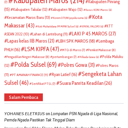
Kabupaten Maros
(214)
Kabupaten Pinrang
(7)
(15)
Kabupaten Takalar
(12)
Kabupaten Wajo
(12)
Kasus KONI Maros
(6)
Kota
Kecamatan Maros Baru
(13)
Korem 071/Wijayakusuma
(6)
Makassar
(43)
KTT
Koti Mahatidana PP MPW Sulsel
(6)
KPKNL PALOPO
(6)
LAKI P 45 MAROS
(27)
ASEAN 2022
(10)
Lahan di Lantebung
(11)
Lapas kelas IIB Maros
(21)
LBH SPK MAROS
(18)
Lembaga
LSM KIPFA
(47)
PHLH
(16)
Pemkot Makassar
(8)
MTQ di Maros
(7)
Polda Maluku
Pengadilan Negeri Makassar
(8)
pertambangan
(7)
Pilkada Gowa
(6)
Polda Sulsel
(69)
Polres Gowa
(31)
(12)
Polres Maros
Sengeketa Lahan
Ryan Latief
(16)
(11)
PT AMANAH FINANCE
(9)
Sulsel
(46)
Suara Panrita Keadilan
(26)
Sertifikat PTSL
(7)
Salam Pembaca
on
𝘠𝘖𝘏𝘈𝘕𝘌𝘚 𝘌𝘓𝘌𝘛𝘙𝘐𝘜𝘚
Lompatan PSN Ngada di Liga Nasional,
Pemda Ngada Pastikan Tak Tinggal Diam