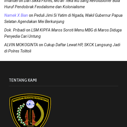
on
Imanuel
Dari Sikka Flores, Mo’an Teka Iku Sang Revolusioner Buta
Huruf Pendobrak Feodalisme dan Kolonialisme
on
Namek X Bian
Peduli Jimi Si Yatim di Ngada, Wakil Gubernur Papua
Selatan Agendakan Mei Berkunjung
on
Dok. Pribadi
LSM KIPFA Maros Soroti Menu MBG di Maros Diduga
Penyedia Cari Untung
on
ALVIN MOKOGINTA
Cukup Daftar Lewat HP, SKCK Langsung Jadi
di Polres Tolitoli
TENTANG KAMI