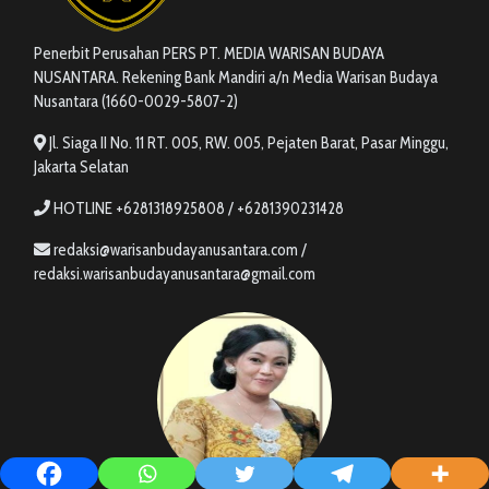
Penerbit Perusahan PERS PT. MEDIA WARISAN BUDAYA
NUSANTARA. Rekening Bank Mandiri a/n Media Warisan Budaya
Nusantara (1660-0029-5807-2)
Jl. Siaga II No. 11 RT. 005, RW. 005, Pejaten Barat, Pasar Minggu,
Jakarta Selatan
HOTLINE +6281318925808 / +6281390231428
redaksi@warisanbudayanusantara.com /
redaksi.warisanbudayanusantara@gmail.com