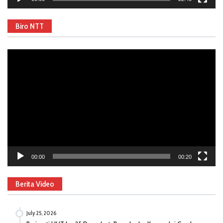
Biro NTT
Video
Player
00:00
00:20
Berita Video
July 25, 2026