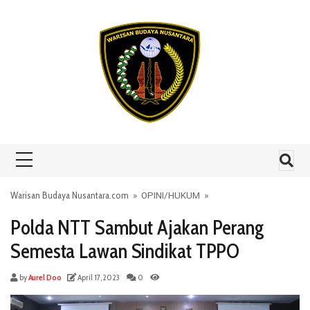
Skip to content
Warisan Budaya Nusantara.com
»
OPINI
/
HUKUM
»
Polda NTT Sambut Ajakan Perang
Semesta Lawan Sindikat TPPO
by
Aurel Doo
April 17, 2023
0