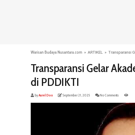
Warisan Budaya Nusantara.com
»
ARTIKEL
»
Transparansi G
Transparansi Gelar Akad
di PDDIKTI
by
Aurel Doo
September 21, 2025
No Comments