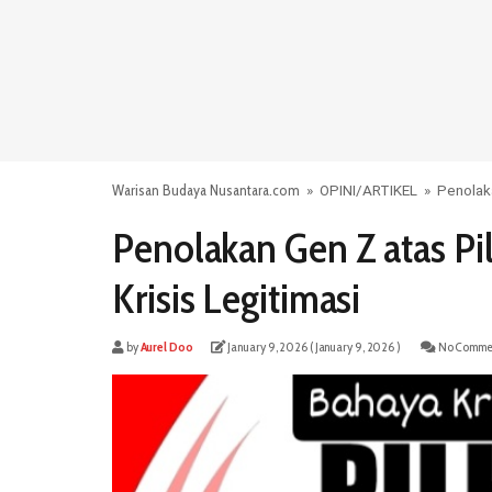
Warisan Budaya Nusantara.com
»
OPINI
/
ARTIKEL
»
Penolaka
Penolakan Gen Z atas P
Krisis Legitimasi
by
Aurel Doo
January 9, 2026
( January 9, 2026 )
No Comme