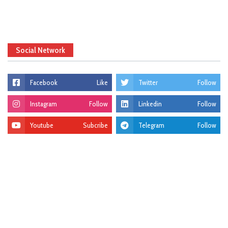
Social Network
Facebook
Like
Twitter
Follow
Instagram
Follow
Linkedin
Follow
Youtube
Subcribe
Telegram
Follow