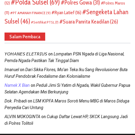
Polda Sulsel
(69)
Polres Gowa
(31)
(12)
Polres Maros
Sengeketa Lahan
Ryan Latief
(16)
(11)
PT AMANAH FINANCE
(9)
Sulsel
(46)
Suara Panrita Keadilan
(26)
Sertifikat PTSL
(7)
Salam Pembaca
on
𝘠𝘖𝘏𝘈𝘕𝘌𝘚 𝘌𝘓𝘌𝘛𝘙𝘐𝘜𝘚
Lompatan PSN Ngada di Liga Nasional,
Pemda Ngada Pastikan Tak Tinggal Diam
on
Imanuel
Dari Sikka Flores, Mo’an Teka Iku Sang Revolusioner Buta
Huruf Pendobrak Feodalisme dan Kolonialisme
on
Namek X Bian
Peduli Jimi Si Yatim di Ngada, Wakil Gubernur Papua
Selatan Agendakan Mei Berkunjung
on
Dok. Pribadi
LSM KIPFA Maros Soroti Menu MBG di Maros Diduga
Penyedia Cari Untung
on
ALVIN MOKOGINTA
Cukup Daftar Lewat HP, SKCK Langsung Jadi
di Polres Tolitoli