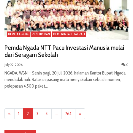
BERITA UMUM
PENDIDIKAN
PEMERINTAH DAERAH
Pemda Ngada NTT Pacu Investasi Manusia mulai
dari Seragam Sekolah
July 22, 2026
0
NGADA, WBN — Senin pagi, 20 Juli 2026, halaman Kantor Bupati Ngada
mendadak riuh. Ratusan pasang mata menyaksikan sebuah momen,
pelepasan 4.500 paket...
«
1
2
3
4
…
764
»