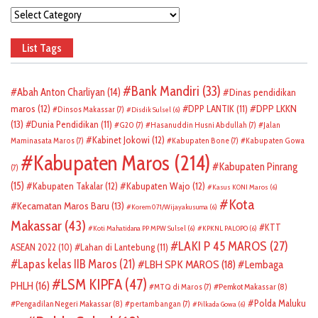
Categories
List Tags
Bank Mandiri
(33)
Abah Anton Charliyan
(14)
Dinas pendidikan
DPP LKKN
maros
(12)
DPP LANTIK
(11)
Dinsos Makassar
(7)
Disdik Sulsel
(6)
(13)
Dunia Pendidikan
(11)
G20
(7)
Hasanuddin Husni Abdullah
(7)
Jalan
Kabinet Jokowi
(12)
Maminasata Maros
(7)
Kabupaten Bone
(7)
Kabupaten Gowa
Kabupaten Maros
(214)
Kabupaten Pinrang
(7)
(15)
Kabupaten Takalar
(12)
Kabupaten Wajo
(12)
Kasus KONI Maros
(6)
Kota
Kecamatan Maros Baru
(13)
Korem 071/Wijayakusuma
(6)
Makassar
(43)
KTT
Koti Mahatidana PP MPW Sulsel
(6)
KPKNL PALOPO
(6)
LAKI P 45 MAROS
(27)
ASEAN 2022
(10)
Lahan di Lantebung
(11)
Lapas kelas IIB Maros
(21)
LBH SPK MAROS
(18)
Lembaga
LSM KIPFA
(47)
PHLH
(16)
Pemkot Makassar
(8)
MTQ di Maros
(7)
Polda Maluku
Pengadilan Negeri Makassar
(8)
pertambangan
(7)
Pilkada Gowa
(6)