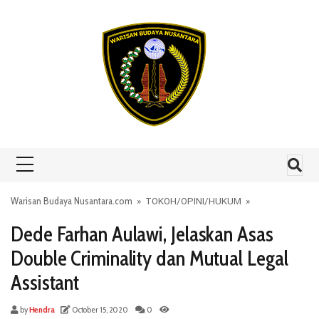
Skip to content
Warisan Budaya Nusantara.com
»
TOKOH
/
OPINI
/
HUKUM
»
Dede Farhan Aulawi, Jelaskan Asas
Double Criminality dan Mutual Legal
Assistant
by
Hendra
October 15, 2020
0