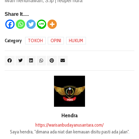
Iwan hendriawan, S.Ip | redpel ndra
Share It.....
Category
TOKOH
OPINI
HUKUM
Hendra
https://warisanbudayanusantara.com/
Saya hendra, "dimana ada niat dan kemauan disitu pasti ada jalan".