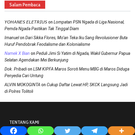
Salam Pembaca
on
𝘠𝘖𝘏𝘈𝘕𝘌𝘚 𝘌𝘓𝘌𝘛𝘙𝘐𝘜𝘚
Lompatan PSN Ngada di Liga Nasional,
Pemda Ngada Pastikan Tak Tinggal Diam
on
Imanuel
Dari Sikka Flores, Mo’an Teka Iku Sang Revolusioner Buta
Huruf Pendobrak Feodalisme dan Kolonialisme
on
Namek X Bian
Peduli Jimi Si Yatim di Ngada, Wakil Gubernur Papua
Selatan Agendakan Mei Berkunjung
on
Dok. Pribadi
LSM KIPFA Maros Soroti Menu MBG di Maros Diduga
Penyedia Cari Untung
on
ALVIN MOKOGINTA
Cukup Daftar Lewat HP, SKCK Langsung Jadi
di Polres Tolitoli
TENTANG KAMI