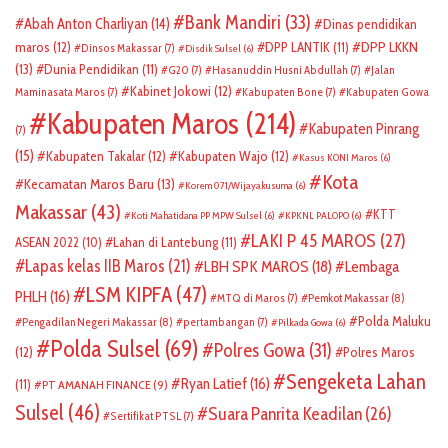
Bank Mandiri
(33)
Abah Anton Charliyan
(14)
Dinas pendidikan
DPP LKKN
maros
(12)
DPP LANTIK
(11)
Dinsos Makassar
(7)
Disdik Sulsel
(6)
(13)
Dunia Pendidikan
(11)
G20
(7)
Hasanuddin Husni Abdullah
(7)
Jalan
Kabinet Jokowi
(12)
Maminasata Maros
(7)
Kabupaten Bone
(7)
Kabupaten Gowa
Kabupaten Maros
(214)
Kabupaten Pinrang
(7)
(15)
Kabupaten Takalar
(12)
Kabupaten Wajo
(12)
Kasus KONI Maros
(6)
Kota
Kecamatan Maros Baru
(13)
Korem 071/Wijayakusuma
(6)
Makassar
(43)
KTT
Koti Mahatidana PP MPW Sulsel
(6)
KPKNL PALOPO
(6)
LAKI P 45 MAROS
(27)
ASEAN 2022
(10)
Lahan di Lantebung
(11)
Lapas kelas IIB Maros
(21)
LBH SPK MAROS
(18)
Lembaga
LSM KIPFA
(47)
PHLH
(16)
Pemkot Makassar
(8)
MTQ di Maros
(7)
Polda Maluku
Pengadilan Negeri Makassar
(8)
pertambangan
(7)
Pilkada Gowa
(6)
Polda Sulsel
(69)
Polres Gowa
(31)
(12)
Polres Maros
Sengeketa Lahan
Ryan Latief
(16)
(11)
PT AMANAH FINANCE
(9)
Sulsel
(46)
Suara Panrita Keadilan
(26)
Sertifikat PTSL
(7)