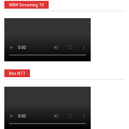
WBN Streaming TV
Biro NTT