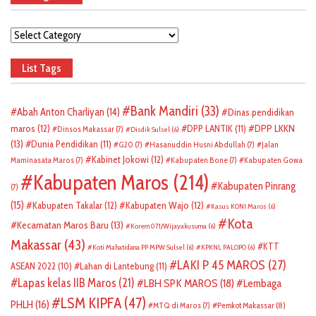
Categories
List Tags
Bank Mandiri
(33)
Abah Anton Charliyan
(14)
Dinas pendidikan
DPP LKKN
maros
(12)
DPP LANTIK
(11)
Dinsos Makassar
(7)
Disdik Sulsel
(6)
(13)
Dunia Pendidikan
(11)
G20
(7)
Hasanuddin Husni Abdullah
(7)
Jalan
Kabinet Jokowi
(12)
Maminasata Maros
(7)
Kabupaten Bone
(7)
Kabupaten Gowa
Kabupaten Maros
(214)
Kabupaten Pinrang
(7)
(15)
Kabupaten Takalar
(12)
Kabupaten Wajo
(12)
Kasus KONI Maros
(6)
Kota
Kecamatan Maros Baru
(13)
Korem 071/Wijayakusuma
(6)
Makassar
(43)
KTT
Koti Mahatidana PP MPW Sulsel
(6)
KPKNL PALOPO
(6)
LAKI P 45 MAROS
(27)
ASEAN 2022
(10)
Lahan di Lantebung
(11)
Lapas kelas IIB Maros
(21)
LBH SPK MAROS
(18)
Lembaga
LSM KIPFA
(47)
PHLH
(16)
Pemkot Makassar
(8)
MTQ di Maros
(7)