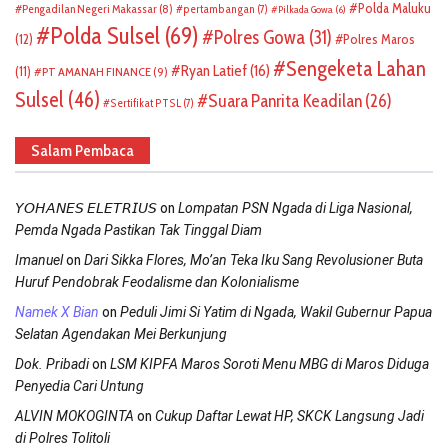
Polda Maluku
Pengadilan Negeri Makassar
(8)
pertambangan
(7)
Pilkada Gowa
(6)
Polda Sulsel
(69)
Polres Gowa
(31)
(12)
Polres Maros
Sengeketa Lahan
Ryan Latief
(16)
(11)
PT AMANAH FINANCE
(9)
Sulsel
(46)
Suara Panrita Keadilan
(26)
Sertifikat PTSL
(7)
Salam Pembaca
on
𝘠𝘖𝘏𝘈𝘕𝘌𝘚 𝘌𝘓𝘌𝘛𝘙𝘐𝘜𝘚
Lompatan PSN Ngada di Liga Nasional,
Pemda Ngada Pastikan Tak Tinggal Diam
on
Imanuel
Dari Sikka Flores, Mo’an Teka Iku Sang Revolusioner Buta
Huruf Pendobrak Feodalisme dan Kolonialisme
on
Namek X Bian
Peduli Jimi Si Yatim di Ngada, Wakil Gubernur Papua
Selatan Agendakan Mei Berkunjung
on
Dok. Pribadi
LSM KIPFA Maros Soroti Menu MBG di Maros Diduga
Penyedia Cari Untung
on
ALVIN MOKOGINTA
Cukup Daftar Lewat HP, SKCK Langsung Jadi
di Polres Tolitoli