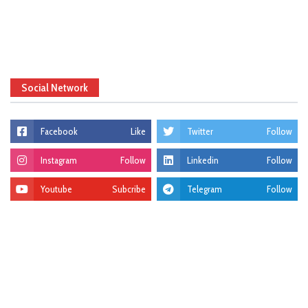
Social Network
Facebook
Like
Twitter
Follow
Instagram
Follow
Linkedin
Follow
Youtube
Subcribe
Telegram
Follow